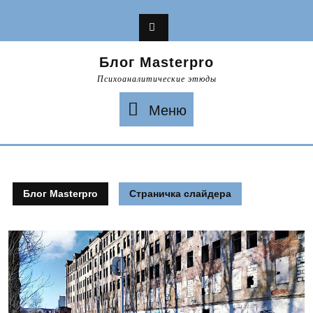
Перейти
к
содержимому
Блог Masterpro
Психоаналитические этюды
Меню
Меню
Блог Masterpro
Страничка слайдера