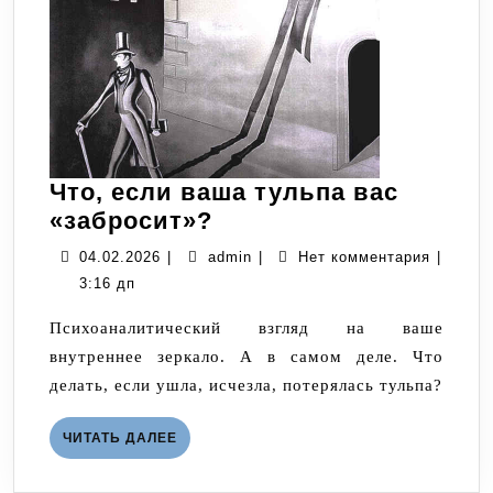
Что, если ваша тульпа вас
Что,
«забросит»?
если
04.02.2026
admin
04.02.2026
|
admin
|
Нет комментария
|
ваша
3:16 дп
тульпа
Психоаналитический взгляд на ваше
вас
внутреннее зеркало. А в самом деле. Что
«забросит»?
делать, если ушла, исчезла, потерялась тульпа?
ЧИТАТЬ
ЧИТАТЬ ДАЛЕЕ
ДАЛЕЕ