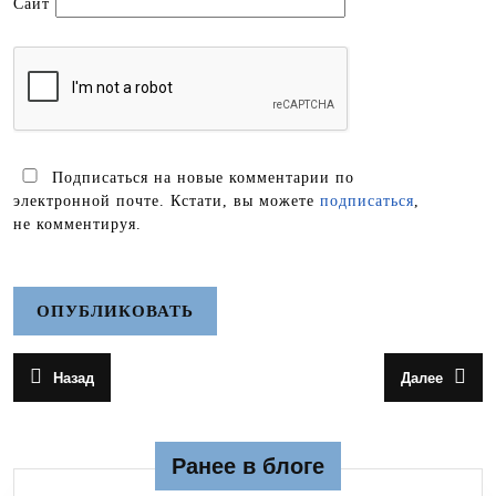
Сайт
Подписаться на новые комментарии по
электронной почте. Кстати, вы можете
подписаться
,
не комментируя.
Навигация
Назад
Далее
Предыдущая
Следующа
по
запись:
запись:
записям
Ранее в блоге