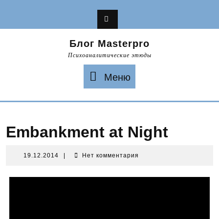
Перейти
к
содержимому
Блог Masterpro
Психоаналитические этюды
Меню
Меню
Embankment at Night
19.12.2014
19.12.2014
|
Нет комментария