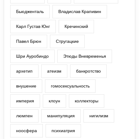
Бьюдженталь
Владислав Крапивин
Карл Густав Юнг
Кречинский
Павел Брюн
Стругацкие
Шри Ауробиндо
Этюды Вневременья
архетип
атеизм
банкротство
внушение
гомосексуальность
империя
клоун
коллекторы
люмпен
манипуляция
нигилизм
ноосфера
психиатрия