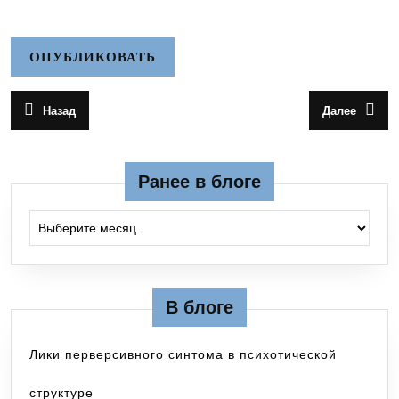
Навигация
Назад
Далее
Предыдущая
Следующа
по
запись:
запись:
записям
Ранее в блоге
Ранее в блоге
В блоге
Лики перверсивного синтома в психотической
структуре