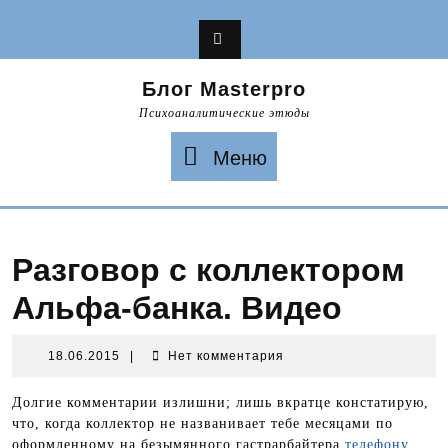
Перейти
к
содержимому
Блог Masterpro
Психоаналитические этюды
Меню
Меню
Разговор с коллектором
Альфа-банка. Видео
18.06.2015
18.06.2015
|
Нет комментария
Долгие комментарии излишни; лишь вкратце констатирую,
что, когда коллектор не названивает тебе месяцами по
оформленному на безымянного гастрарбайтера
телефону
,