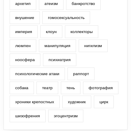
архетип
атеизм
банкротство
внушение
гомосексуальность
империя
клоун
коллекторы
люмпен
манипуляция
нигилизм
ноосфера
психиатрия
психологические атаки
раппорт
собака
театр
тень
фотография
хроники крепостных
художник
цирк
шизофрения
эгоцентризм