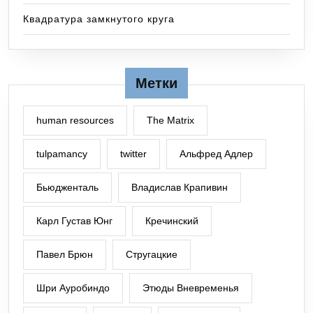
Квадратура замкнутого круга
Метки
human resources
The Matrix
tulpamancy
twitter
Альфред Адлер
Бьюдженталь
Владислав Крапивин
Карл Густав Юнг
Кречинский
Павел Брюн
Стругацкие
Шри Ауробиндо
Этюды Вневременья