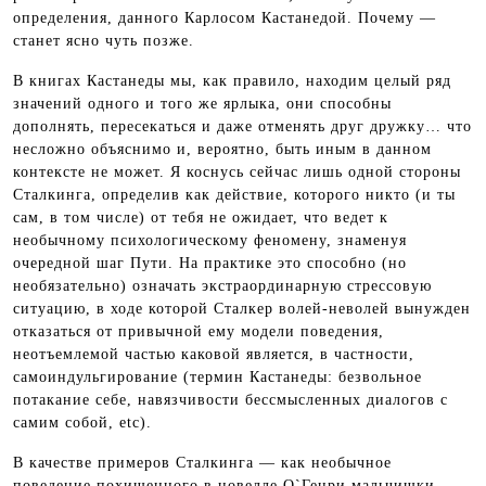
определения, данного Карлосом Кастанедой. Почему —
станет ясно чуть позже.
В книгах Кастанеды мы, как правило, находим целый ряд
значений одного и того же ярлыка, они способны
дополнять, пересекаться и даже отменять друг дружку… что
несложно объяснимо и, вероятно, быть иным в данном
контексте не может. Я коснусь сейчас лишь одной стороны
Сталкинга, определив как действие, которого никто (и ты
сам, в том числе) от тебя не ожидает, что ведет к
необычному психологическому феномену, знаменуя
очередной шаг Пути. На практике это способно (но
необязательно) означать экстраординарную стрессовую
ситуацию, в ходе которой Сталкер волей-неволей вынужден
отказаться от привычной ему модели поведения,
неотъемлемой частью каковой является, в частности,
самоиндульгирование (термин Кастанеды: безвольное
потакание себе, навязчивости бессмысленных диалогов с
самим собой, etc).
В качестве примеров Сталкинга — как необычное
поведение похищенного в новелле О`Генри мальчишки,