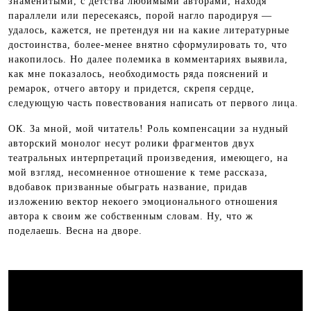
знаменитыми, с детства любимыми авторами, находя
параллели или пересекаясь, порой нагло пародируя —
удалось, кажется, не претендуя ни на какие литературные
достоинства, более-менее внятно сформулировать то, что
накопилось. Но далее полемика в комментариях выявила,
как мне показалось, необходимость ряда пояснений и
ремарок, отчего автору и придется, скрепя сердце,
следующую часть повествования написать от первого лица.
ОК. За мной, мой читатель! Роль компенсации за нудный
авторский монолог несут ролики фрагментов двух
театральных интерпретаций произведения, имеющего, на
мой взгляд, несомненное отношение к теме рассказа,
вдобавок призванные обыграть название, придав
изложению вектор некоего эмоционального отношения
автора к своим же собственным словам. Ну, что ж
поделаешь. Весна на дворе.