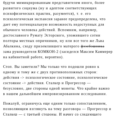
будучи мимикрированным представителем иного, более
развитого социума (ну и адептом соответствующих
психофизических практик, разумеется), т. е. его
психологическая экспансия заранее предопределена, что
дает ему потенциальную возможность недоступных для
обычного человека действий. Вспомним, например,
достославного Румату Эсторского, уложившего сотни
полторы местных опричников, ну или все того же Льва
Абалкина, сходу приземлившего матерого
фээсбэшника
зама руководителя КОМКОН-2 (засиделся Максим Каммерер
на кабинетной работе, вероятно).
Стоп. Вы заметили? Мы только что подошли ровно к
одному и тому же с двух противоположных сторон:
действия -> психологическое состояние, психологическое
состояние -> действия. Сталкер и Прогрессор —
безусловно, две стороны одной монеты. Что крайне важно
в нашем дальнейшем импровизированном исследовании.
Пожалуй, ограничусь еще одним только сопоставлением,
позволяющим взглянуть на тему разговора — Прогрессор и
Сталкер — с третьей стороны. И начну со следующего