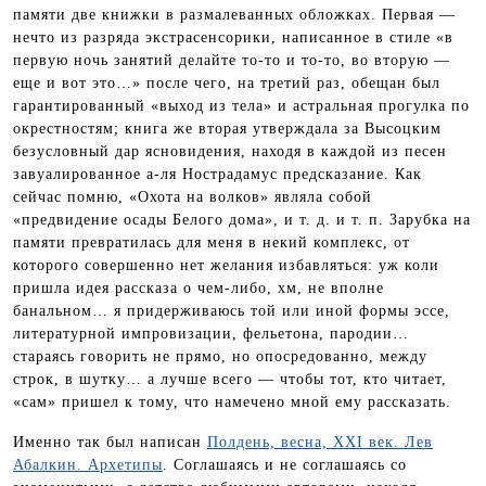
памяти две книжки в размалеванных обложках. Первая —
нечто из разряда экстрасенсорики, написанное в стиле «в
первую ночь занятий делайте то-то и то-то, во вторую —
еще и вот это…» после чего, на третий раз, обещан был
гарантированный «выход из тела» и астральная прогулка по
окрестностям; книга же вторая утверждала за Высоцким
безусловный дар ясновидения, находя в каждой из песен
завуалированное а-ля Нострадамус предсказание. Как
сейчас помню, «Охота на волков» являла собой
«предвидение осады Белого дома», и т. д. и т. п. Зарубка на
памяти превратилась для меня в некий комплекс, от
которого совершенно нет желания избавляться: уж коли
пришла идея рассказа о чем-либо, хм, не вполне
банальном… я придерживаюсь той или иной формы эссе,
литературной импровизации, фельетона, пародии…
стараясь говорить не прямо, но опосредованно, между
строк, в шутку… а лучше всего — чтобы тот, кто читает,
«сам» пришел к тому, что намечено мной ему рассказать.
Именно так был написан
Полдень, весна, XXI век. Лев
Абалкин. Архетипы
. Соглашаясь и не соглашаясь со