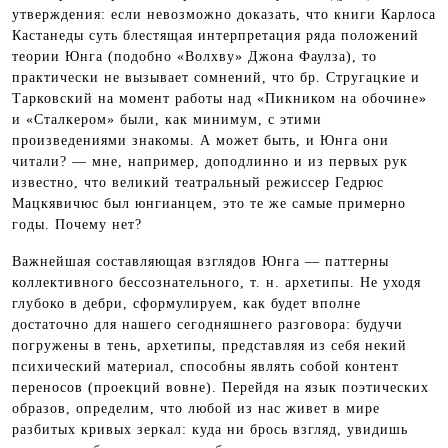
утверждения: если невозможно доказать, что книги Карлоса
Кастанеды суть блестящая интерпретация ряда положений
теории Юнга (подобно «Волхву» Джона Фаулза), то
практически не вызывает сомнений, что бр. Стругацкие и
Тарковский на момент работы над «Пикником на обочине»
и «Сталкером» были, как минимум, с этими
произведениями знакомы. А может быть, и Юнга они
читали? — мне, например, доподлинно и из первых рук
известно, что великий театральный режиссер Гедрюс
Мацкявичюс был юнгианцем, это те же самые примерно
годы. Почему нет?
Важнейшая составляющая взглядов Юнга — паттерны
коллективного бессознательного, т. н. архетипы. Не уходя
глубоко в дебри, сформулируем, как будет вполне
достаточно для нашего сегодняшнего разговора: будучи
погружены в тень, архетипы, представляя из себя некий
психический материал, способны являть собой контент
переносов (проекций вовне). Перейдя на язык поэтических
образов, определим, что любой из нас живет в мире
разбитых кривых зеркал: куда ни брось взгляд, увидишь