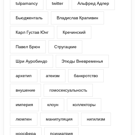
tulpamancy
twitter
Альфред Адлер
Бьюдженталь
Владислав Крапивин
Карл Густав Юнг
Кречинский
Павел Брюн
Стругацкие
Шри Ауробиндо
Этюды Вневременья
архетип
атеизм
банкротство
внушение
гомосексуальность
империя
клоун
коллекторы
люмпен
манипуляция
нигилизм
ноосфера
психиатрия