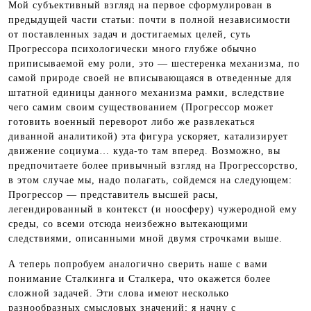
Мой субъективный взгляд на первое сформулирован в
предыдущей части статьи: почти в полной независимости
от поставленных задач и достигаемых целей, суть
Прогрессора психологически много глубже обычно
приписываемой ему роли, это — шестеренка механизма, по
самой природе своей не вписывающаяся в отведенные для
штатной единицы данного механизма рамки, вследствие
чего самим своим существованием (Прогрессор может
готовить военный переворот либо же развлекаться
диванной аналитикой) эта фигура ускоряет, катализирует
движение социума… куда-то там вперед. Возможно, вы
предпочитаете более привычный взгляд на Прогрессорство,
в этом случае мы, надо полагать, сойдемся на следующем:
Прогрессор — представитель высшей расы,
легендированный в контекст (и ноосферу) чужеродной ему
среды, со всеми отсюда неизбежно вытекающими
следствиями, описанными мной двумя строчками выше.
А теперь попробуем аналогично сверить наше с вами
понимание Сталкинга и Сталкера, что окажется более
сложной задачей. Эти слова имеют несколько
разнообразных смысловых значений; я начну с