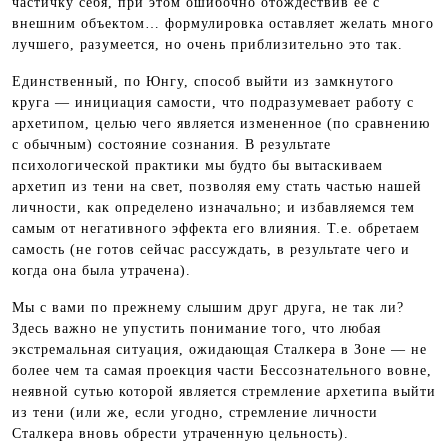
частичку себя, при этом ошибочно отождествив ее с
внешним объектом… формулировка оставляет желать много
лучшего, разумеется, но очень приблизительно это так.
Единственный, по Юнгу, способ выйти из замкнутого
круга — инициация самости, что подразумевает работу с
архетипом, целью чего является измененное (по сравнению
с обычным) состояние сознания. В результате
психологической практики мы будто бы вытаскиваем
архетип из тени на свет, позволяя ему стать частью нашей
личности, как определено изначально; и избавляемся тем
самым от негативного эффекта его влияния. Т.е. обретаем
самость (не готов сейчас рассуждать, в результате чего и
когда она была утрачена).
Мы с вами по прежнему слышим друг друга, не так ли?
Здесь важно не упустить понимание того, что любая
экстремальная ситуация, ожидающая Сталкера в Зоне — не
более чем та самая проекция части Бессознательного вовне,
неявной сутью которой является стремление архетипа выйти
из тени (или же, если угодно, стремление личности
Сталкера вновь обрести утраченную цельность).