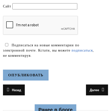
Сайт
Подписаться на новые комментарии по
электронной почте. Кстати, вы можете
подписаться
,
не комментируя.
Навигация
Назад
Далее
Предыдущая
Следующа
по
запись:
запись:
записям
Ранее в блоге