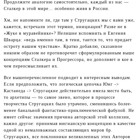
Продолжите аналогию самостоятельно, каждый из нас —
Сталкер в этой мире… особенно живя в России.
Хм, не напомните ли, где там у Стругацких мы с вами уже,
кажется, встречали этот термин, инициация? Разве не в
«Жуке в муравейнике»? Нелишне вспомнить и Евгения
Шварца: «ведь именно там, в тени, таится то, что придает
остроту нашим чувствам». Кратко добавлю, сказанное
никоим образом не противоречит сформулированным выше
концепциям Сталкера и Прогрессора, но дополняет и кое в
чем переосмысливает их.
Все вышеперечисленное подводит к интересным выводам.
Если предположить, что логическая цепочка Юнг ->
Кастанеда -> Стругацкие действительно имела место быть,
то архетипы — то самое звено, которое в процессе
творчества Стругацких было утрачено, сменившись более-
менее банальной фантастико-приключенческой фабулой. Не
имеет сейчас значения причина авторской этой коллизии,
важно другое: принимая юнгианскую концепцию в качестве
одной из немаловажных составляющих миров бр.
Стругацких, все поклонники великолепных этих Авторов