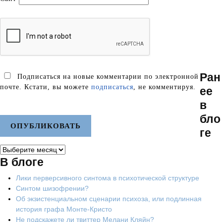
Ран
Подписаться на новые комментарии по электронной
почте. Кстати, вы можете
подписаться
, не комментируя.
ее
в
бло
ге
Ранее
в
В блоге
блоге
Лики перверсивного синтома в психотической структуре
Синтом шизофрении?
Об экзистенциальном сценарии психоза, или подлинная
история графа Монте-Кристо
Не подскажете ли твиттер Мелани Кляйн?