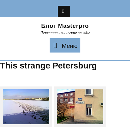
Перейти
к
содержимому
Блог Masterpro
Психоаналитические этюды
Меню
Меню
This strange Petersburg