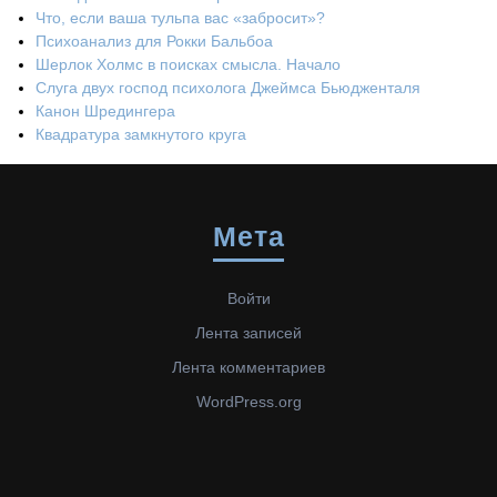
Что, если ваша тульпа вас «забросит»?
Психоанализ для Рокки Бальбоа
Шерлок Холмс в поисках смысла. Начало
Слуга двух господ психолога Джеймса Бьюдженталя
Канон Шредингера
Квадратура замкнутого круга
Мета
Войти
Лента записей
Лента комментариев
WordPress.org