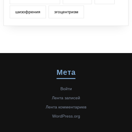
шизофрения
эгоцентризм
Мета
Войти
Лента записей
Лента комментариев
WordPress.org