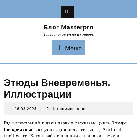
Перейти
к
содержимому
Блог Masterpro
Психоаналитические этюды
Меню
Меню
Этюды Вневременья.
Иллюстрации
16.03.2025
16.03.2025
|
Нет комментария
Ряд иллюстраций к двум первым рассказам цикла
Этюды
Вневременья
, созданные (по большей части) Artificial
intelligence. Хотя к работе над ними приложил руку и