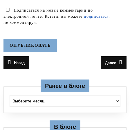
Подписаться на новые комментарии по
электронной почте. Кстати, вы можете
подписаться
,
не комментируя.
Навигация
Назад
Далее
Предыдущая
Следующа
по
запись:
запись:
записям
Ранее в блоге
Ранее в блоге
В блоге