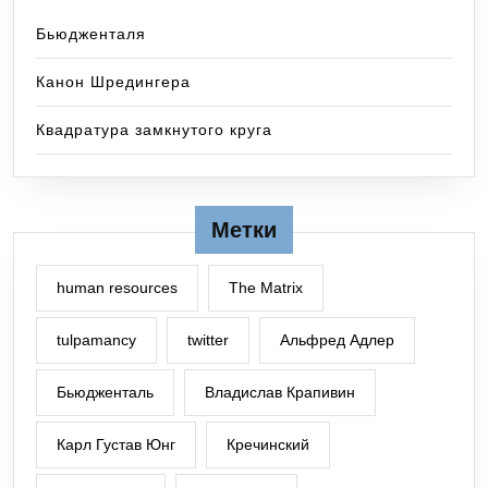
Бьюдженталя
Канон Шредингера
Квадратура замкнутого круга
Метки
human resources
The Matrix
tulpamancy
twitter
Альфред Адлер
Бьюдженталь
Владислав Крапивин
Карл Густав Юнг
Кречинский