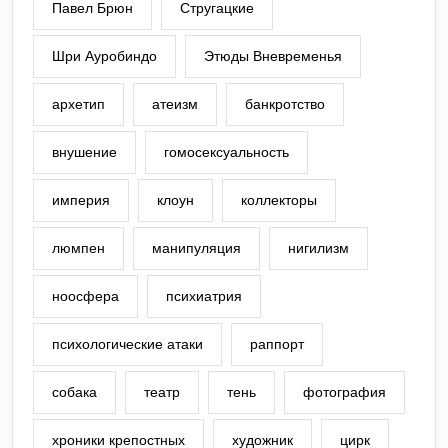
Павел Брюн
Стругацкие
Шри Ауробиндо
Этюды Вневременья
архетип
атеизм
банкротство
внушение
гомосексуальность
империя
клоун
коллекторы
люмпен
манипуляция
нигилизм
ноосфера
психиатрия
психологические атаки
раппорт
собака
театр
тень
фотография
хроники крепостных
художник
цирк