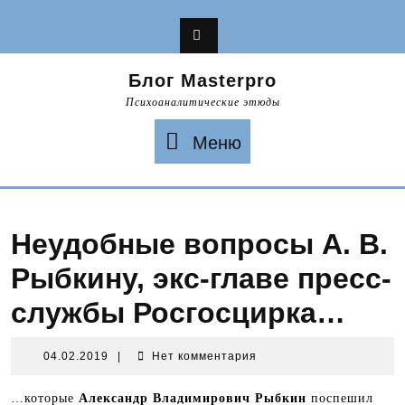
Перейти
к
содержимому
Блог Masterpro
Психоаналитические этюды
Меню
Меню
Неудобные вопросы А. В.
Рыбкину, экс-главе пресс-
службы Росгосцирка…
04.02.2019
04.02.2019
|
Нет комментария
…которые
Александр Владимирович Рыбкин
поспешил