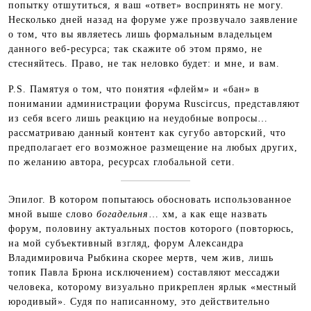
попытку отшутиться, я ваш «ответ» воспринять не могу.
Несколько дней назад на форуме уже прозвучало заявление
о том, что вы являетесь лишь формальным владельцем
данного веб-ресурса; так скажите об этом прямо, не
стесняйтесь. Право, не так неловко будет: и мне, и вам.
P.S. Памятуя о том, что понятия «флейм» и «бан» в
понимании администрации форума Ruscircus, представляют
из себя всего лишь реакцию на неудобные вопросы…
рассматриваю данный контент как сугубо авторский, что
предполагает его возможное размещение на любых других,
по желанию автора, ресурсах глобальной сети.
Эпилог. В котором попытаюсь обосновать использованное
мной выше слово
богадельня
… хм, а как еще назвать
форум, половину актуальных постов которого (повторюсь,
на мой субъективный взгляд, форум Александра
Владимировича Рыбкина скорее мертв, чем жив, лишь
топик Павла Брюна исключением) составляют мессаджи
человека, которому визуально прикреплен ярлык «местный
юродивый». Судя по написанному, это действительно