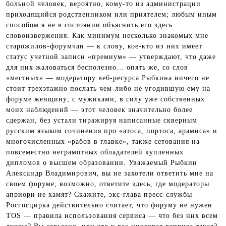
больной человек, вероятно, кому-то из администрации
приходящийся родственником или приятелем; любым иным
способом я не в состоянии объяснить его здесь
словоизвержения. Как минимум несколько знакомых мне
старожилов-форумчан — к слову, кое-кто из них имеет
статус учетной записи «премиум» — утверждают, что даже
для них жаловаться бесполезно… опять же, со слов
«местных» — модератору веб-ресурса Рыбкина ничего не
стоит трехэтажно послать чем-либо не угодившую ему на
форуме женщину; с мужиками, в силу уже собственных
моих наблюдений — этот человек значительно более
сдержан, без устали тиражируя написанные скверным
русским языком сочинения про «атоса, портоса, арамиса» и
многочисленных «рабов в главке», также сетования на
повсеместно неграмотных обладателей купленных
дипломов о высшем образовании. Уважаемый Рыбкин
Александр Владимирович, вы не захотели ответить мне на
своем форуме; возможно, ответите здесь, где модераторы
априори не хамят? Скажите, экс-глава пресс-службы
Росгосцирка действительно считает, что форуму не нужен
TOS — правила использования сервиса — что без них всем