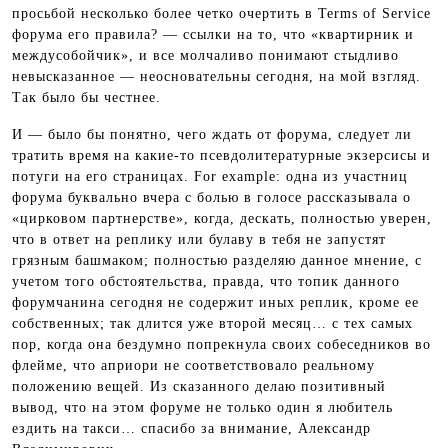
просьбой несколько более четко очертить в Terms of Service
форума его правила? — ссылки на то, что «квартирник и
междусобойчик», и все молчаливо понимают стыдливо
невысказанное — неосновательны сегодня, на мой взгляд.
Так было бы честнее.
И — было бы понятно, чего ждать от форума, следует ли
тратить время на какие-то псевдолитературные экзерсисы и
потуги на его страницах. For example: одна из участниц
форума буквально вчера с болью в голосе рассказывала о
«цирковом партнерстве», когда, дескать, полностью уверен,
что в ответ на реплику или булаву в тебя не запустят
грязным башмаком; полностью разделяю данное мнение, с
учетом того обстоятельства, правда, что топик данного
форумчанина сегодня не содержит иных реплик, кроме ее
собственных; так длится уже второй месяц… с тех самых
пор, когда она бездумно попрекнула своих собеседников во
флейме, что априори не соответствовало реальному
положению вещей. Из сказанного делаю позитивный
вывод, что на этом форуме не только один я любитель
ездить на такси… спасибо за внимание, Александр