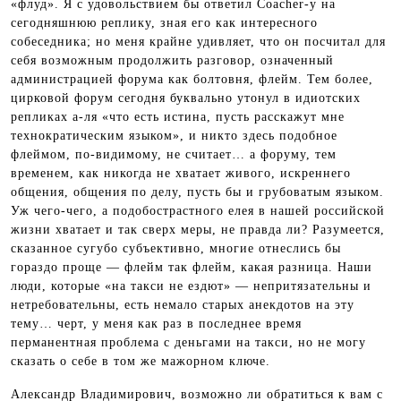
«флуд». Я с удовольствием бы ответил Coacher-y на
сегодняшнюю реплику, зная его как интересного
собеседника; но меня крайне удивляет, что он посчитал для
себя возможным продолжить разговор, означенный
администрацией форума как болтовня, флейм. Тем более,
цирковой форум сегодня буквально утонул в идиотских
репликах а-ля «что есть истина, пусть расскажут мне
технократическим языком», и никто здесь подобное
флеймом, по-видимому, не считает… а форуму, тем
временем, как никогда не хватает живого, искреннего
общения, общения по делу, пусть бы и грубоватым языком.
Уж чего-чего, а подобострастного елея в нашей российской
жизни хватает и так сверх меры, не правда ли? Разумеется,
сказанное сугубо субъективно, многие отнеслись бы
гораздо проще — флейм так флейм, какая разница. Наши
люди, которые «на такси не ездют» — непритязательны и
нетребовательны, есть немало старых анекдотов на эту
тему… черт, у меня как раз в последнее время
перманентная проблема с деньгами на такси, но не могу
сказать о себе в том же мажорном ключе.
Александр Владимирович, возможно ли обратиться к вам с