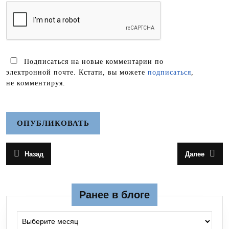
Подписаться на новые комментарии по
электронной почте. Кстати, вы можете
подписаться
,
не комментируя.
Навигация
Назад
Далее
Предыдущая
Следующа
по
запись:
запись:
записям
Ранее в блоге
Ранее в блоге