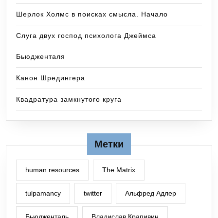
Шерлок Холмс в поисках смысла. Начало
Слуга двух господ психолога Джеймса
Бьюдженталя
Канон Шредингера
Квадратура замкнутого круга
Метки
human resources
The Matrix
tulpamancy
twitter
Альфред Адлер
Бьюдженталь
Владислав Крапивин