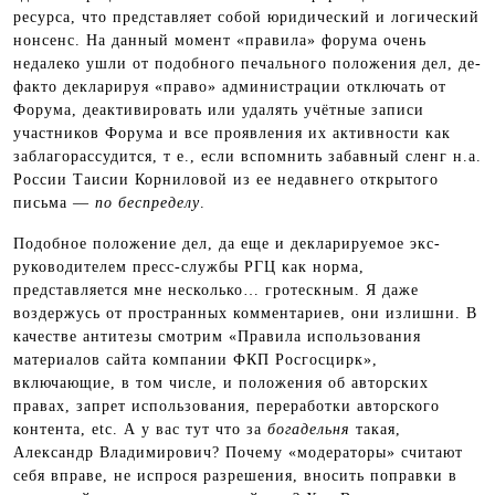
ресурса, что представляет собой юридический и логический
нонсенс. На данный момент «правила» форума очень
недалеко ушли от подобного печального положения дел, де-
факто декларируя «право» администрации отключать от
Форума, деактивировать или удалять учётные записи
участников Форума и все проявления их активности как
заблагорассудится, т е., если вспомнить забавный сленг н.а.
России Таисии Корниловой из ее недавнего открытого
письма —
по беспределу
.
Подобное положение дел, да еще и декларируемое экс-
руководителем пресс-службы РГЦ как норма,
представляется мне несколько… гротескным. Я даже
воздержусь от пространных комментариев, они излишни. В
качестве антитезы смотрим «Правила использования
материалов сайта компании ФКП Росгосцирк»,
включающие, в том числе, и положения об авторских
правах, запрет использования, переработки авторского
контента, etc. А у вас тут что за
богадельня
такая,
Александр Владимирович? Почему «модераторы» считают
себя вправе, не испрося разрешения, вносить поправки в