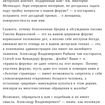
авторский контент, подаренный вам? Хм, Виктория
Меликадзе, беря очередное интервью, не догадалась задать
пару-тройку вопросов о вашем форуме? — я постараюсь
исправить этот досадный промах… о женщины,
поверхностность вам имя.
Скажите, почему болезненные бредни в обсуждении письма
Таисии Корниловой — это на вашем цирковом форуме
нормальное положение дел, а вполне себе неглупая беседа,
имевшая место отнюдь не в вашем авторском топике — это,
в понимании администрации (не имеет ни малейшего
значения, Александр Владимирович Рыбкин там постарался,
Статуй или Командор) форума , флейм? Ваши т. н.
«правила форума» не дают ответа на этот вопрос. Почему
участник форума, пусть даже его топик и помещен вами в
«Золотые страницы» — имеет возможность запретить у себя
словоизвержения откровенно больного человека, а
остальные «рядовые» вынуждены купаться в этом дерьме,
невзирая на многочисленные обращения и жалобы?
Возможно, обращаться к вам с подобным и не имеет
смысла, Александр Владимирович? — иначе, как неловкую