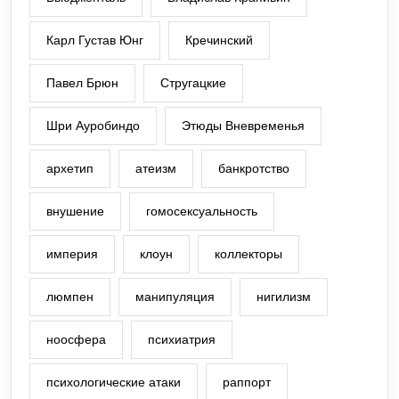
Карл Густав Юнг
Кречинский
Павел Брюн
Стругацкие
Шри Ауробиндо
Этюды Вневременья
архетип
атеизм
банкротство
внушение
гомосексуальность
империя
клоун
коллекторы
люмпен
манипуляция
нигилизм
ноосфера
психиатрия
психологические атаки
раппорт