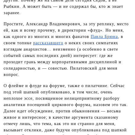
другой: почему же на самом деле сегодня Седов, а не
Рыбкин. А может быть — и не содержал бы, кто ж знает
заранее.
Простите, Александр Владимирович, за эту реплику, место
ей, как и всему прочему, в директории «флуд». Но меня,
как одного из многих и многих фанатов
Павла Брюна
, в
своем топике
рассказавшего
о неких своих симпатиях
взглядам анархистов… неизменно (а особенно в свете
событий самых последних дней) интересует: где же
проходит грань между корпоративными дисциплиной и
солидарностью, и — совестью. Пилатовский для меня
вопрос.
О флейме и флуде на форуме, также о пилатчине. Сейчас
под этой шапкой опубликовано, в том числе, очень
неплохое эссе, посвященное нелицеприятному разбору
аналитики посещений циркового форума, назовем это так.
Далее идет обсуждение, против обыкновения — весьма
живое и интересное; в качестве аргумента сказанному
отмечу лишь, что тема, как это ни странно для меня,
вызывает отклики, даже будучи опубликована под шапкой