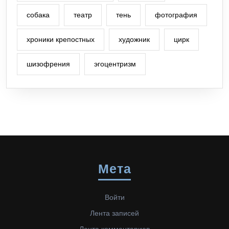
собака
театр
тень
фотография
хроники крепостных
художник
цирк
шизофрения
эгоцентризм
Мета
Войти
Лента записей