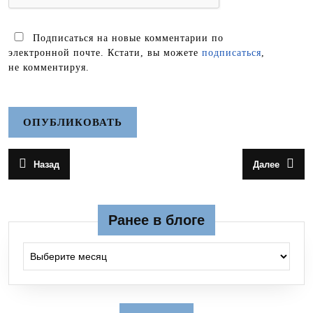
Подписаться на новые комментарии по
электронной почте. Кстати, вы можете
подписаться
,
не комментируя.
Навигация
Назад
Далее
Предыдущая
Следующа
по
запись:
запись:
записям
Ранее в блоге
Ранее в блоге