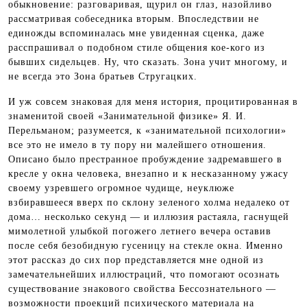
обыкновение: разговаривая, щурил он глаз, назойливо
рассматривая собеседника вторым. Впоследствии не
единожды вспоминалась мне увиденная сценка, даже
расспрашивал о подобном стиле общения кое-кого из
бывших сидельцев. Ну, что сказать. Зона учит многому, и
не всегда это Зона братьев Стругацких.
И уж совсем знаковая для меня история, процитированная в
знаменитой своей «Занимательной физике» Я. И.
Перельманом; разумеется, к «занимательной психологии»
все это не имело в ту пору ни малейшего отношения.
Описано было престранное пробуждение задремавшего в
кресле у окна человека, внезапно и к несказанному ужасу
своему узревшего огромное чудище, неуклюже
взбиравшееся вверх по склону зеленого холма недалеко от
дома… несколько секунд — и иллюзия растаяла, гаснущей
мимолетной улыбкой погожего летнего вечера оставив
после себя безобидную гусеницу на стекле окна. Именно
этот рассказ до сих пор представляется мне одной из
замечательнейших иллюстраций, что помогают осознать
существование знакового свойства Бессознательного —
возможности проекций психического материала на