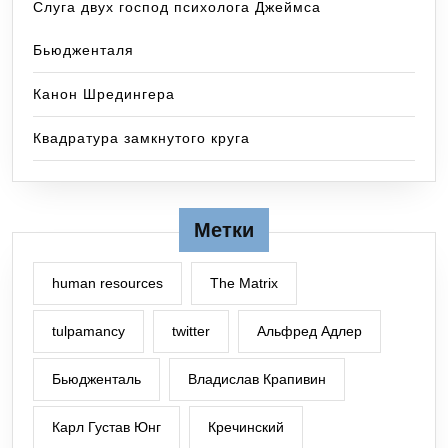
Слуга двух господ психолога Джеймса
Бьюдженталя
Канон Шредингера
Квадратура замкнутого круга
Метки
human resources
The Matrix
tulpamancy
twitter
Альфред Адлер
Бьюдженталь
Владислав Крапивин
Карл Густав Юнг
Кречинский