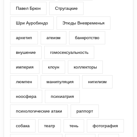
Павел Брюн
Стругацкие
Шри Ауробиндо
Этюды Вневременья
архетип
атеизм
банкротство
внушение
гомосексуальность
империя
клоун
коллекторы
люмпен
манипуляция
нигилизм
ноосфера
психиатрия
психологические атаки
раппорт
собака
театр
тень
фотография