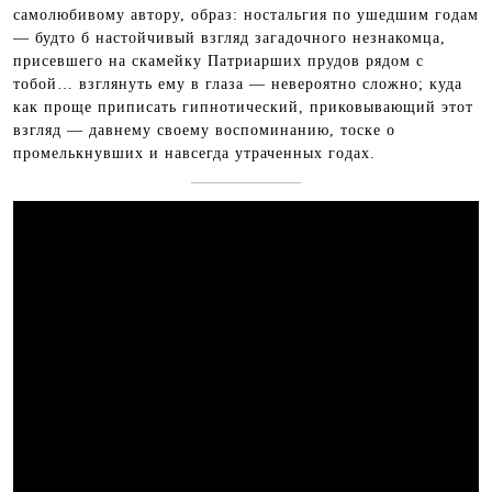
самолюбивому автору, образ: ностальгия по ушедшим годам
— будто б настойчивый взгляд загадочного незнакомца,
присевшего на скамейку Патриарших прудов рядом с
тобой… взглянуть ему в глаза — невероятно сложно; куда
как проще приписать гипнотический, приковывающий этот
взгляд — давнему своему воспоминанию, тоске о
промелькнувших и навсегда утраченных годах.