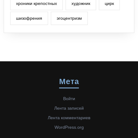
хроники крепостных
художник
цирк
шизофрения
эгоцентризм
Мета
Войти
Лента записей
Лента комментариев
WordPress.org