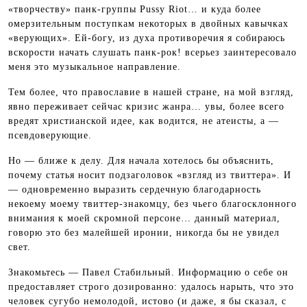
«творчеству» панк-группы Pussy Riot… и куда более
омерзительным поступкам некоторых в двойных кавычках
«верующих». Ей-богу, из духа противоречия я собираюсь
вскорости начать слушать панк-рок! всерьез заинтересовало
меня это музыкальное направление.
Тем более, что православие в нашей стране, на мой взгляд,
явно переживает сейчас кризис жанра… увы, более всего
вредят христианской идее, как водится, не атеисты, а —
псевдоверующие.
Но — ближе к делу. Для начала хотелось бы объяснить,
почему статья носит подзаголовок «взгляд из твиттера». И
— одновременно выразить сердечную благодарность
некоему моему твиттер-знакомцу, без чьего благосклонного
внимания к моей скромной персоне… данный материал,
говорю это без малейшей иронии, никогда бы не увидел
свет.
Знакомьтесь — Павел Стабильный. Информацию о себе он
предоставляет строго дозированно: удалось нарыть, что это
человек сугубо немолодой, истово (и даже, я бы сказал, с