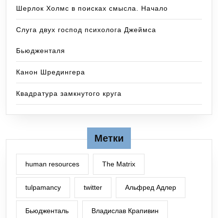
Шерлок Холмс в поисках смысла. Начало
Слуга двух господ психолога Джеймса
Бьюдженталя
Канон Шредингера
Квадратура замкнутого круга
Метки
human resources
The Matrix
tulpamancy
twitter
Альфред Адлер
Бьюдженталь
Владислав Крапивин