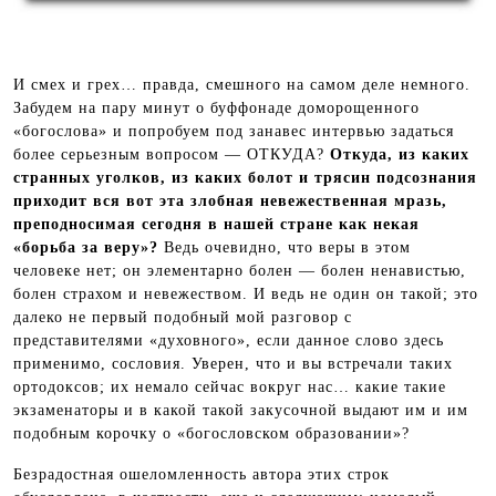
И смех и грех… правда, смешного на самом деле немного.
Забудем на пару минут о буффонаде доморощенного
«богослова» и попробуем под занавес интервью задаться
более серьезным вопросом — ОТКУДА?
Откуда, из каких
странных уголков, из каких болот и трясин подсознания
приходит вся вот эта злобная невежественная мразь,
преподносимая сегодня в нашей стране как некая
«борьба за веру»?
Ведь очевидно, что веры в этом
человеке нет; он элементарно болен — болен ненавистью,
болен страхом и невежеством. И ведь не один он такой; это
далеко не первый подобный мой разговор с
представителями «духовного», если данное слово здесь
применимо, сословия. Уверен, что и вы встречали таких
ортодоксов; их немало сейчас вокруг нас… какие такие
экзаменаторы и в какой такой закусочной выдают им и им
подобным корочку о «богословском образовании»?
Безрадостная ошеломленность автора этих строк