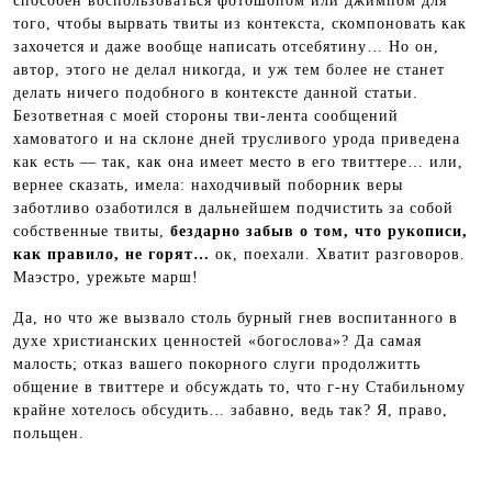
способен воспользоваться фотошопом или джимпом для
того, чтобы вырвать твиты из контекста, скомпоновать как
захочется и даже вообще написать отсебятину… Но он,
автор, этого не делал никогда, и уж тем более не станет
делать ничего подобного в контексте данной статьи.
Безответная с моей стороны тви-лента сообщений
хамоватого и на склоне дней трусливого урода приведена
как есть — так, как она имеет место в его твиттере… или,
вернее сказать, имела: находчивый поборник веры
заботливо озаботился в дальнейшем подчистить за собой
собственные твиты,
бездарно забыв о том, что рукописи,
как правило, не горят…
ок, поехали. Хватит разговоров.
Маэстро, урежьте марш!
Да, но что же вызвало столь бурный гнев воспитанного в
духе христианских ценностей «богослова»? Да самая
малость; отказ вашего покорного слуги продолжитть
общение в твиттере и обсуждать то, что г-ну Стабильному
крайне хотелось обсудить… забавно, ведь так? Я, право,
польщен.