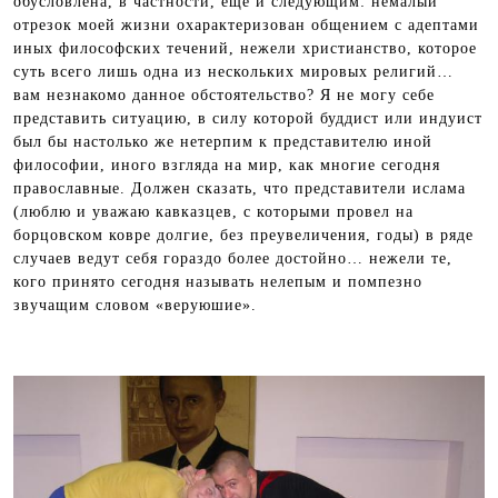
обусловлена, в частности, еще и следующим: немалый
отрезок моей жизни охарактеризован общением с адептами
иных философских течений, нежели христианство, которое
суть всего лишь одна из нескольких мировых религий…
вам незнакомо данное обстоятельство? Я не могу себе
представить ситуацию, в силу которой буддист или индуист
был бы настолько же нетерпим к представителю иной
философии, иного взгляда на мир, как многие сегодня
православные. Должен сказать, что представители ислама
(люблю и уважаю кавказцев, с которыми провел на
борцовском ковре долгие, без преувеличения, годы) в ряде
случаев ведут себя гораздо более достойно… нежели те,
кого принято сегодня называть нелепым и помпезно
звучащим словом «веруюшие».