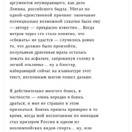
аргументов неумирающего, как дело
Ленина, российского быдла. Убегал по
одной-единственной причине: окончание
потенциально возможной схватки было ему
— автору — прекрасно известно… Когда
метров через сто стало понятно, что
«сбежать» не удастся — случилось ровно
то, что должно было произойти;
полупьяная драчливая мразь осталась
лежать на асфальте, запрокинув голову в
легкой отключке… ну а блоггер,
набирающий сейчас на клавиатуре этот
текст, неспешным шагом пошел дальше.
Я действительно многого боюсь, в
частности — очень нередко я боюсь
драться; и мне не страшно в этом
признаться. Боязнь пришла примерно в то
время, когда мой воспитанник по юниорам
стал призером России в одном из
неолимпийских видов спорта… ну, или