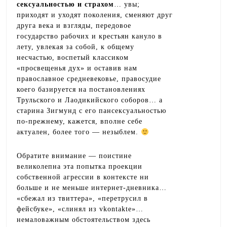
сексуальностью и страхом
… увы;
приходят и уходят поколения, сменяют друг
друга века и взгляды, передовое
государство рабочих и крестьян кануло в
лету, увлекая за собой, к общему
несчастью, воспетый классиком
«просвещенья дух» и оставив нам
православное средневековье, правосудие
коего базируется на постановлениях
Трульского и Лаодикийского соборов… а
старина Зигмунд с его пансексуальностью
по-прежнему, кажется, вполне себе
актуален, более того — незыблем.
Обратите внимание — поистине
великолепна эта попытка проекции
собственной агрессии в контексте ни
больше и не меньше интернет-дневника…
«сбежал из твиттера», «перетрусил в
фейсбуке», «слинял из vkontakte»…
немаловажным обстоятельством здесь