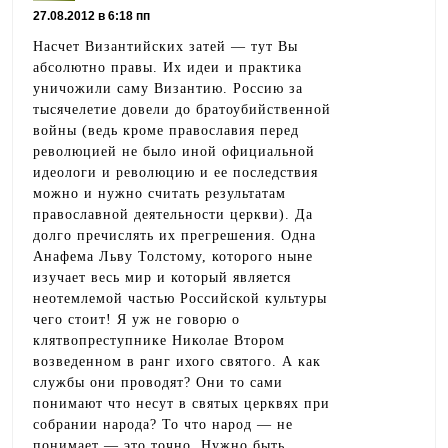
27.08.2012 в 6:18 пп
Насчет Византийских затей — тут Вы
абсолютно правы. Их идеи и практика
уничожили саму Византию. Россию за
тысячелетие довели до братоубийственной
войны (ведь кроме православия перед
революцией не было иной официальной
идеологи и революцию и ее последствия
можно и нужно считать результатам
православной деятельности церкви). Да
долго пречислять их прегрешения. Одна
Анафема Льву Толстому, которого ныне
изучает весь мир и который является
неотемлемой частью Российской культуры
чего стоит! Я уж не говорю о
клятвопреступнике Николае Втором
возведенном в ранг ихого святого. А как
службы они проводят? Они то сами
понимают что несут в святых церквях при
собрании народа? То что народ — не
понимает — это точно. Нужно быть