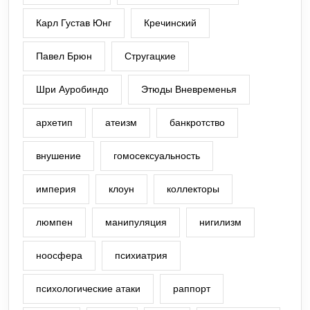
Карл Густав Юнг
Кречинский
Павел Брюн
Стругацкие
Шри Ауробиндо
Этюды Вневременья
архетип
атеизм
банкротство
внушение
гомосексуальность
империя
клоун
коллекторы
люмпен
манипуляция
нигилизм
ноосфера
психиатрия
психологические атаки
раппорт