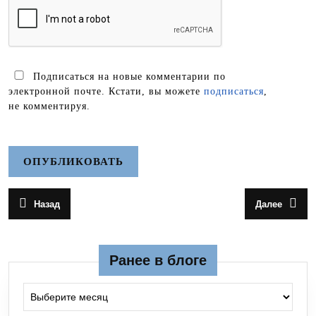
Подписаться на новые комментарии по
электронной почте. Кстати, вы можете
подписаться
,
не комментируя.
Навигация
Назад
Далее
Предыдущая
Следующа
по
запись:
запись:
записям
Ранее в блоге
Ранее в блоге