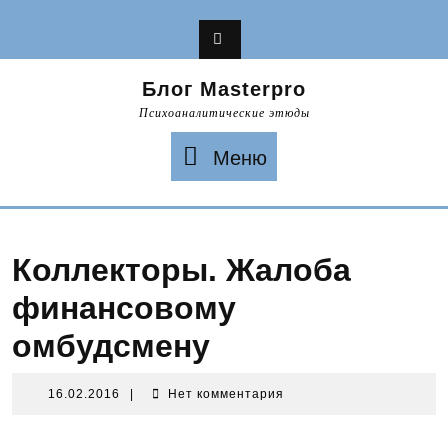
Перейти
к
содержимому
Блог Masterpro
Психоаналитические этюды
Меню
Меню
Коллекторы. Жалоба
финансовому
омбудсмену
16.02.2016
16.02.2016
|
Нет комментария