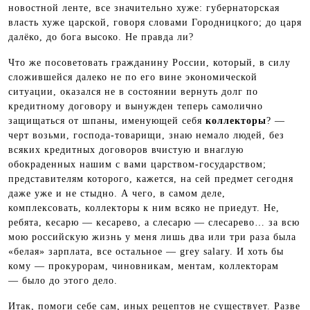
новостной ленте, все значительно хуже: губернаторская
власть хуже царской, говоря словами Городницкого; до царя
далёко, до бога высоко. Не правда ли?
Что же посоветовать гражданину России, который, в силу
сложившейся далеко не по его вине экономической
ситуации, оказался не в состоянии вернуть долг по
кредитному договору и вынужден теперь самолично
защищаться от шпаны, именующей себя
коллекторы
? —
черт возьми, господа-товарищи, знаю немало людей, без
всяких кредитных договоров вчистую и внаглую
обокраденных нашим с вами царством-государством;
представителям которого, кажется, на сей предмет сегодня
даже уже и не стыдно. А чего, в самом деле,
комплексовать, коллекторы к ним всяко не приедут. Не,
ребята, кесарю — кесарево, а слесарю — слесарево… за всю
мою российскую жизнь у меня лишь два или три раза была
«белая» зарплата, все остальное — grey salary. И хоть бы
кому — прокурорам, чиновникам, ментам, коллекторам
— было до этого дело.
Итак, помоги себе сам, иных рецептов не существует. Разве