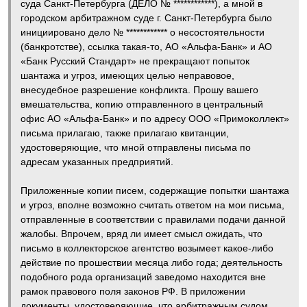
суда Санкт-Петербурга (ДЕЛО № ************), а мной в
городском арбитражном суде г. Санкт-Петербурга было
инициировано дело № ************ о несостоятельности
(банкротстве), ссылка такая-то, АО «Альфа-Банк» и АО
«Банк Русский Стандарт» не прекращают попыток
шантажа и угроз, имеющих целью неправовое,
внесудебное разрешение конфликта. Прошу вашего
вмешательства, копию отправленного в центральный
офис АО «Альфа-Банк» и по адресу ООО «Примоколлект»
письма прилагаю, также прилагаю квитанции,
удостоверяющие, что мной отправлены письма по
адресам указанных предприятий.
Приложенные копии писем, содержащие попытки шантажа
и угроз, вполне возможно считать ответом на мои письма,
отправленные в соответствии с правилами подачи данной
жалобы. Впрочем, вряд ли имеет смысл ожидать, что
письмо в коллекторское агентство возымеет какое-либо
действие по прошествии месяца либо года; деятельность
подобного рода организаций заведомо находится вне
рамок правового поля законов РФ. В приложении
документы, удостоверяющие, что арбитражным судом