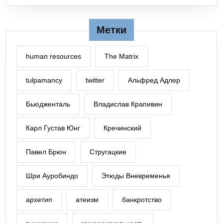
Метки
human resources
The Matrix
tulpamancy
twitter
Альфред Адлер
Бьюдженталь
Владислав Крапивин
Карл Густав Юнг
Кречинский
Павел Брюн
Стругацкие
Шри Ауробиндо
Этюды Вневременья
архетип
атеизм
банкротство