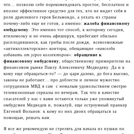
что… позволю себе порекомендовать простое, бесплатное и
вполне эффективное средство для тех, кто не видит себя в
роли драчливого героя Бельмондо, а уехать из страны
почему-либо еще не готов, а именно:
жалоба финансовому
омбудсмену
. Это именно тот способ, к которому сегодня,
втихомолку и не очень афишируя, прибегают обильно
расплодившиеся, как грибы после дождя, всевозможные
«антиколлекторские» конторы, обещающие
«навсегда
избавить от угроз коллекторов»
:
обращение к
финансовому омбудсмену
, общественному примирителю на
финансовом рынке Павлу Алексеевичу Медведеву. Да и к
кому еще обращаться-то? — до царя далеко, до бога высоко,
законы не работают… про доблести и личное мужество
сотрудников МВД я сам с немалым удовольствием смотрю
телевизионные сериалы по вечерам. Так что в качестве
спасателей у нас с вами остаются только уже упомянутый
омбудсмен Медведев и, пожалуй, еще остроумный пранкер
Евгений Вольнов: к кому из них двоих обращаться за
помощью, решать вам.
Я все же рекомендую не стрелять для начала из пушки по