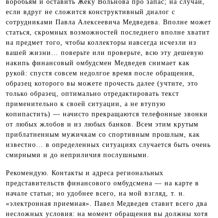
воробьям и оставить Жеку Вольнова про запас; на случай,
если вдруг не сложится конструктивный диалог с
сотрудниками Павла Алексеевича Медведева. Вполне может
статься, скромных возможностей последнего вполне хватит
на предмет того, чтобы коллекторы навсегда исчезли из
вашей жизни… поверьте или проверьте, всю эту дешевую
накипь финансовый омбудсмен Медведев снимает как
рукой: спустя совсем недолгое время после обращения,
образец которого вы можете прочесть далее (учтите, это
только образец, оптимально отредактировать текст
применительно к своей ситуации, а не втупую
копипастить) — начисто прекращаются телефонные звонки
от любых жлобов и из любых банков. Всем этим крутым
приблатненным мужичкам со спортивным прошлым, как
известно… в определенных ситуациях случается быть очень
смирными и до неприличия послушными.
Рекомендую. Контакты и адреса региональных
представительств финансового омбудсмена — на карте в
начале статьи; но удобнее всего, на мой взгляд, т. н.
«электронная приемная». Павел Медведев ставит всего два
несложных условия: на момент обращения вы должны хотя