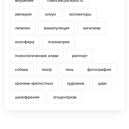
внушение
гомосексуальность
империя
клоун
коллекторы
люмпен
манипуляция
нигилизм
ноосфера
психиатрия
психологические атаки
раппорт
собака
театр
тень
фотография
хроники крепостных
художник
цирк
шизофрения
эгоцентризм