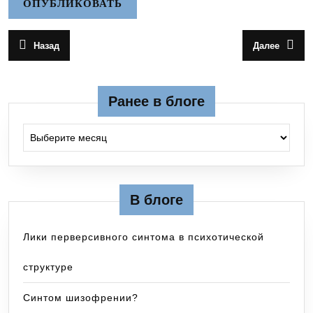
Навигация
Назад
Далее
Предыдущая
Следующа
по
запись:
запись:
записям
Ранее в блоге
Ранее в блоге
В блоге
Лики перверсивного синтома в психотической
структуре
Синтом шизофрении?