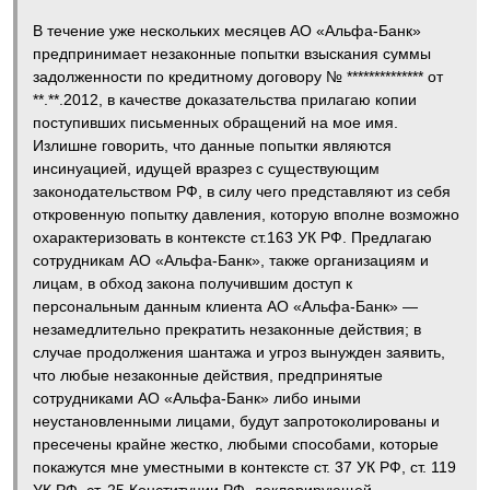
В течение уже нескольких месяцев АО «Альфа-Банк»
предпринимает незаконные попытки взыскания суммы
задолженности по кредитному договору № ************** от
**.**.2012, в качестве доказательства прилагаю копии
поступивших письменных обращений на мое имя.
Излишне говорить, что данные попытки являются
инсинуацией, идущей вразрез с существующим
законодательством РФ, в силу чего представляют из себя
откровенную попытку давления, которую вполне возможно
охарактеризовать в контексте ст.163 УК РФ. Предлагаю
сотрудникам АО «Альфа-Банк», также организациям и
лицам, в обход закона получившим доступ к
персональным данным клиента АО «Альфа-Банк» —
незамедлительно прекратить незаконные действия; в
случае продолжения шантажа и угроз вынужден заявить,
что любые незаконные действия, предпринятые
сотрудниками АО «Альфа-Банк» либо иными
неустановленными лицами, будут запротоколированы и
пресечены крайне жестко, любыми способами, которые
покажутся мне уместными в контексте ст. 37 УК РФ, ст. 119
УК РФ, ст. 25 Конституции РФ, декларирующей