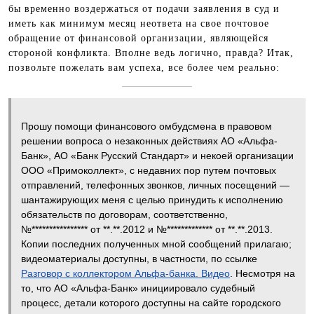
бы временно воздержаться от подачи заявления в суд и
иметь как минимум месяц неответа на свое почтовое
обращение от финансовой организации, являющейся
стороной конфликта. Вполне ведь логично, правда? Итак,
позвольте пожелать вам успеха, все более чем реально:
Прошу помощи финансового омбудсмена в правовом
решении вопроса о незаконных действиях АО «Альфа-
Банк», АО «Банк Русский Стандарт» и некоей организации
ООО «Примоколлект», с недавних пор путем почтовых
отправлений, телефонных звонков, личных посещений —
шантажирующих меня с целью принудить к исполнению
обязательств по договорам, соответственно,
№**************** от **.**.2012 и №************* от **.**.2013.
Копии последних полученных мной сообщений прилагаю;
видеоматериалы доступны, в частности, по ссылке
Разговор с коллектором Альфа-банка. Видео
. Несмотря на
то, что АО «Альфа-Банк» инициировало судебный
процесс, детали которого доступны на сайте городского